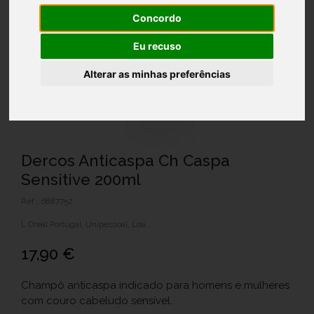
Concordo
Eu recuso
Alterar as minhas preferências
Dercos Anticaspa Ch Caspa
Sensitive 200ml
Ref.: 6887752
L Oreal Portugal, Unipessoal, Lda.
17,90 €
Champô anticaspa indicado para homens e mulheres
com couro cabeludo sensível.