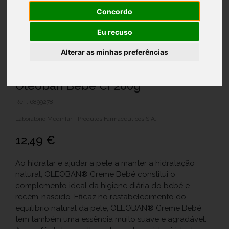
Concordo
Eu recuso
Alterar as minhas preferências
Oleoban Bebe Cr 200g
Ref.: 6899278
Laboratório Medinfar - Produtos Farmacêuticos S.A.
12,49 €
Ao hidratar e ajudar a pele a manter a hidratação
natural, OLEOBAN® Creme Bebé constitui o
complemento ideal da higiene diária do bebé e
recém-nascido. Eficaz no restabelecimento do
equilíbrio natural da pele, OLEOBAN® Creme Bebé
tem também uma essência muito suave e agradável.