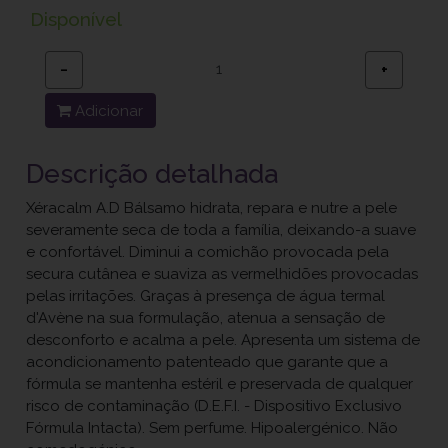
Disponível
−
+
Adicionar
Descrição detalhada
Xéracalm A.D Bálsamo hidrata, repara e nutre a pele
severamente seca de toda a família, deixando-a suave
e confortável. Diminui a comichão provocada pela
secura cutânea e suaviza as vermelhidões provocadas
pelas irritações. Graças à presença de água termal
d'Avène na sua formulação, atenua a sensação de
desconforto e acalma a pele. Apresenta um sistema de
acondicionamento patenteado que garante que a
fórmula se mantenha estéril e preservada de qualquer
risco de contaminação (D.E.F.I. - Dispositivo Exclusivo
Fórmula Intacta). Sem perfume. Hipoalergénico. Não