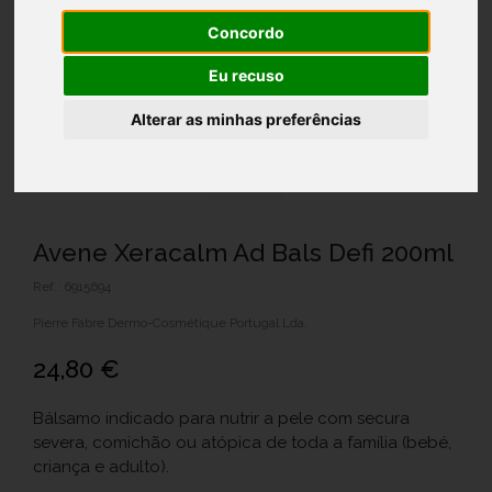
Concordo
Eu recuso
Alterar as minhas preferências
Avene Xeracalm Ad Bals Defi 200ml
Ref.: 6915694
Pierre Fabre Dermo-Cosmétique Portugal Lda.
24,80 €
Bálsamo indicado para nutrir a pele com secura
severa, comichão ou atópica de toda a família (bebé,
criança e adulto).