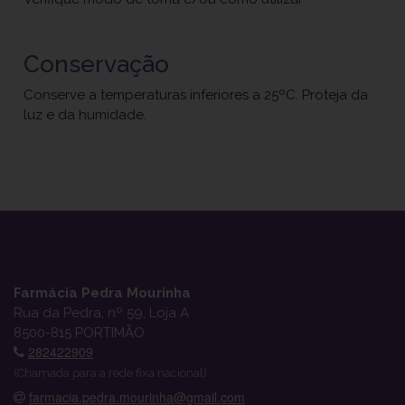
Conservação
Conserve a temperaturas inferiores a 25ºC. Proteja da
luz e da humidade.
Farmácia Pedra Mourinha
Rua da Pedra, nº 59, Loja A
8500-815 PORTIMÃO
282422909
(Chamada para a rede fixa nacional)
farmacia.pedra.mourinha@gmail.com