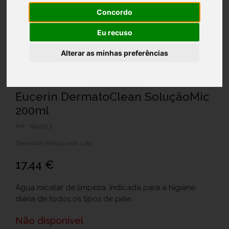
Concordo
Eu recuso
Alterar as minhas preferências
Eucerin DermatoClean SoluçãoMic
200ml
Ref.: 6916213
Beiersdorf Portuguesa, Lda.
17,44 €
Água micelar de limpeza, indicada para a higiene
diária de todos os tipos de pele.
Não disponível