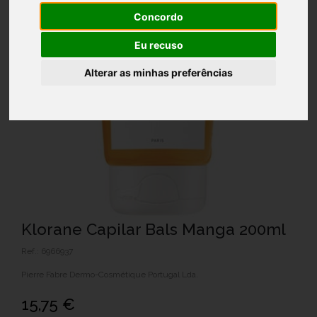
Concordo
Eu recuso
Alterar as minhas preferências
Klorane Capilar Bals Manga 200ml
Ref.: 6966937
Pierre Fabre Dermo-Cosmétique Portugal Lda.
15,75 €