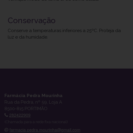
Conservação
Conserve a temperaturas inferiores a 25ºC. Proteja da
luz e da humidade.
Farmácia Pedra Mourinha
Rua da Pedra, nº 59, Loja A
8500-815 PORTIMÃO
282422909
(Chamada para a rede fixa nacional)
farmacia.pedra.mourinha@gmail.com