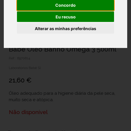
Concordo
Eu recuso
Alterar as minhas preferências
Babe Oleo Banho Omega 3 500ml
Ref.: 6970814
Laboratórios Babé Sl
21,60 €
Óleo adequado para a higiene diária da pele seca,
muito seca e atópica.
Não disponível