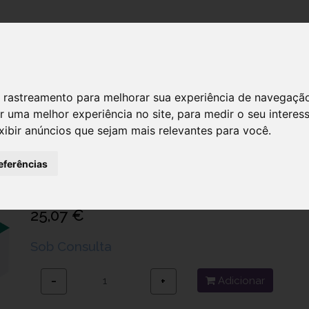
DESTAQUES!
SERVIÇ
 de rastreamento para melhorar sua experiência de navegaçã
r uma melhor experiência no site
,
para medir o seu interes
xibir anúncios que sejam mais relevantes para você
.
Aerochamber Plus Flow-Vu Bucal 1 1
eferências
Ref.: 7009613
Trudell Medical Internacional (Fab. Ontario)
25,07 €
Sob Consulta
Adicionar
−
+