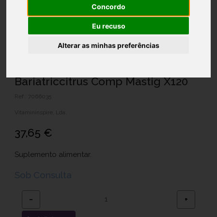
Concordo
Eu recuso
Alterar as minhas preferências
Bariatriccitrus Comp Mastig X120
Ref.: 7066035
Vitamininspire, Lda.
37,65 €
Suplemento alimentar.
Sob Consulta
−
+