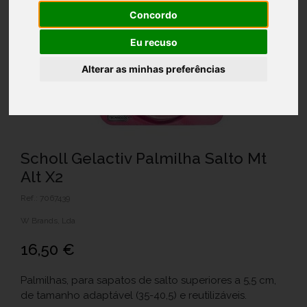
Concordo
Eu recuso
Alterar as minhas preferências
Scholl Gelactiv Palmilha Salto Mt
Alt X2
Ref.: 7067439
W Brands, Lda
16,50 €
Palmilhas, para sapatos de salto superiores a 5,5 cm,
de tamanho adaptável (35-40,5) e reutilizáveis.