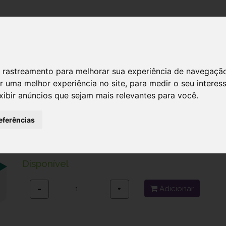
DESTAQUES!
SERVIÇ
 de rastreamento para melhorar sua experiência de navegaçã
r uma melhor experiência no site
,
para medir o seu interes
xibir anúncios que sejam mais relevantes para você
.
Spascupreel Comp X 50 x
eferências
Ref.: 7325522
16,15 €
Disponível
Adicionar
−
+