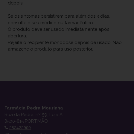
depois.
Se os sintomas persistirem para além dos 3 dias,
consulte o seu médico ou farmacêutico.
O produto deve ser usado imediatamente após
abertura.
Rejeite o recipiente monodose depois de usado. Não
armazene o produto para uso posterior.
Farmácia Pedra Mourinha
Rua da Pedra, nº 59, Loja A
8500-815 PORTIMÃO
282422909