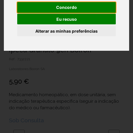
Concordo
Eu recuso
Alterar as minhas preferências
Ipeca Granulo 9ch Boiron
Ref.: 7332221
Laboratoires Boiron SA
5,90 €
Medicamento homeopático, em dose unitária, sem
indicação terapêutica específica (seguir a indicação
do médico ou farmacêutico).
Sob Consulta