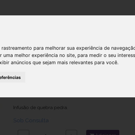
DESTAQUES!
SERVIÇ
 de rastreamento para melhorar sua experiência de navegaçã
r uma melhor experiência no site
,
para medir o seu interes
Fitos Plantas Cha Quebra Pedra 50g
xibir anúncios que sejam mais relevantes para você
.
Ref.: 7345579
eferências
Growing Farmacêutica Lda.
3,90 €
Infusão de quebra pedra.
Sob Consulta