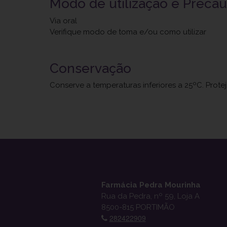
Modo de utilização e Preca
Via oral
Verifique modo de toma e/ou como utilizar
Conservação
Conserve a temperaturas inferiores a 25ºC. Prote
Farmácia Pedra Mourinha
Rua da Pedra, nº 59, Loja A
8500-815 PORTIMÃO
282422909