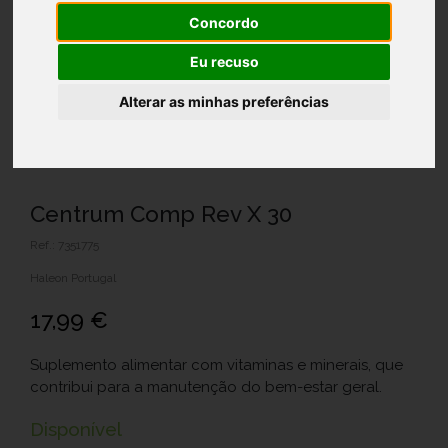
Concordo
Eu recuso
Alterar as minhas preferências
Centrum Comp Rev X 30
Ref.: 7351775
Haleon Portugal
17,99 €
Suplemento alimentar com vitaminas e minerais, que
contribui para a manutenção do bem-estar geral.
Disponível