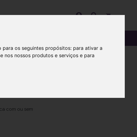
OS
SOBRE
o para os seguintes propósitos:
para ativar a
se nos nossos produtos e serviços e para
g
vaca com ou sem