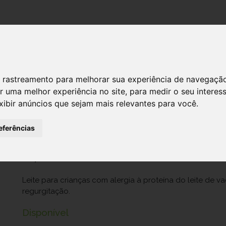
DESTAQUES!
SERVIÇ
 de rastreamento para melhorar sua experiência de navegaçã
r uma melhor experiência no site
,
para medir o seu interes
Novalac Allern Ar Leite Lactente 400
xibir anúncios que sejam mais relevantes para você
.
Ref.: 7378356
eferências
U.P. Medi-Europa SA
22,26 €
Leite para crianças com alergia à proteína do leite de 
regurgitação.
Disponível