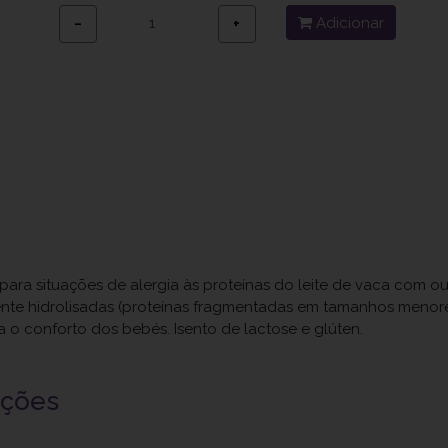
Adicionar
−
+
para situações de alergia às proteínas do leite de vaca com 
te hidrolisadas (proteínas fragmentadas em tamanhos menores)
 o conforto dos bebés. Isento de lactose e glúten.
uções