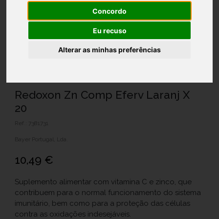
Concordo
Eu recuso
Alterar as minhas preferências
Redoxon Zn Comp Eferv Laranj X
20
Ref.: 7381731
Bayer Portugal, Lda.
10,49 €
Suplemento alimentar com vitamina C e zinco, que
contribuem para o normal funcionamento do sistema
imunitário, bem como para a proteção das células
contra as oxidações indesejáveis.