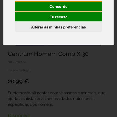
Concordo
Eu recuso
Alterar as minhas preferências
Centrum Homem Comp X 30
Ref.: 7383901
Haleon Portugal
20,99 €
Suplemento alimentar com vitaminas e minerais, que
ajuda a satisfazer as necessidades nutricionais
específicas dos homens.
Disponível