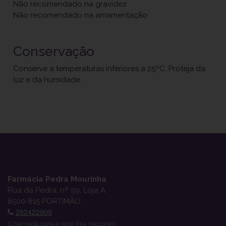
Não recomendado na gravidez
Não recomendado na amamentação
Conservação
Conserve a temperaturas inferiores a 25ºC. Proteja da
luz e da humidade.
Farmácia Pedra Mourinha
Rua da Pedra, nº 59, Loja A
8500-815 PORTIMÃO
282422909
(Chamada para a rede fixa nacional)