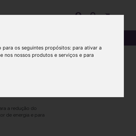
OS
SOBRE
o para os seguintes propósitos:
para ativar a
se nos nossos produtos e serviços e para
para a redução do
or de energia e para