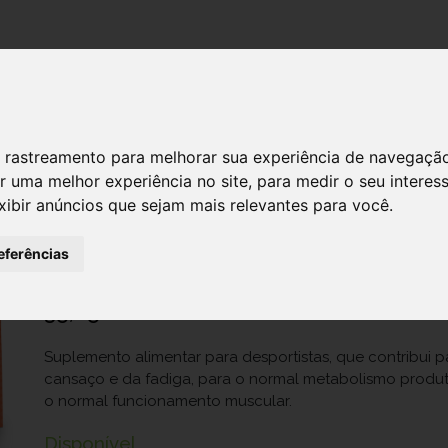
DESTAQUES!
SERVIÇ
 de rastreamento para melhorar sua experiência de navegaçã
r uma melhor experiência no site
,
para medir o seu interes
Win Fit Sport Comp X 60
xibir anúncios que sejam mais relevantes para você
.
Ref.: 7396432
eferências
Ampliphar - Produtos Farmacêuticos, Lda.
35,65 €
Suplemento alimentar para desportistas, que contribui 
cansaço e da fadiga, para o normal metabolismo produt
o normal funcionamento muscular.
Disponível