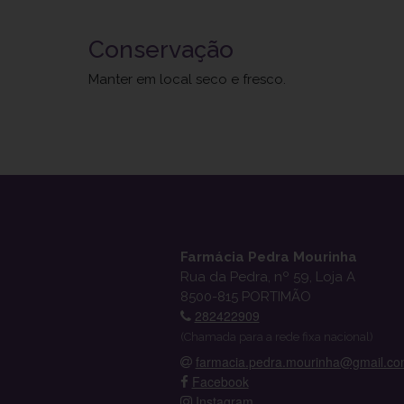
Conservação
Manter em local seco e fresco.
Farmácia Pedra Mourinha
Rua da Pedra, nº 59, Loja A
8500-815 PORTIMÃO
282422909
(Chamada para a rede fixa nacional)
farmacia.pedra.mourinha@gmail.c
Facebook
Instagram