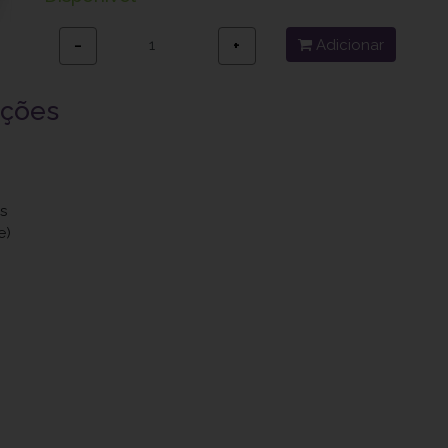
Adicionar
−
+
uções
s
e)