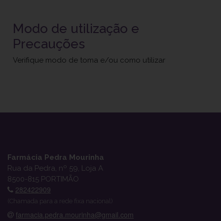
Modo de utilização e
Precauções
Verifique modo de toma e/ou como utilizar
Farmácia Pedra Mourinha
Rua da Pedra, nº 59, Loja A
8500-815 PORTIMÃO
282422909
(Chamada para a rede fixa nacional)
farmacia.pedra.mourinha@gmail.com