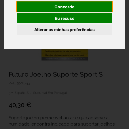
Concordo
Eu recuso
Alterar as minhas preferências
Futuro Joelho Suporte Sport S
Ref.: 7908343
3M España S.L. Sucursal Em Portugal
40,30 €
Suporte joelho permeável ao ar e que absorve a
humidade, encontra indicado para suportar joelhos