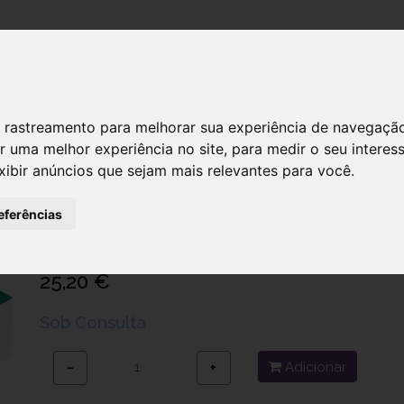
DESTAQUES!
SERVIÇ
 de rastreamento para melhorar sua experiência de navegaçã
r uma melhor experiência no site
,
para medir o seu interes
xibir anúncios que sejam mais relevantes para você
.
Juzo Expert Coxa Fg 3022 5
eferências
Ref.: 7926485
Julius Zorn Gmbh
25,20 €
Sob Consulta
Adicionar
−
+