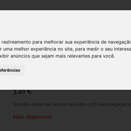
DESTAQUES!
SERVIÇ
 de rastreamento para melhorar sua experiência de navegaçã
r uma melhor experiência no site
,
para medir o seu interes
xibir anúncios que sejam mais relevantes para você
.
Ecotainer Nacl Sol Irrig 0,9% 250 Ml
Ref.: 7942839
eferências
B. Braun Medical Lda.
3,40 €
Solução estéril de cloreto de sódio 0.9% para irrigação 
Não disponível