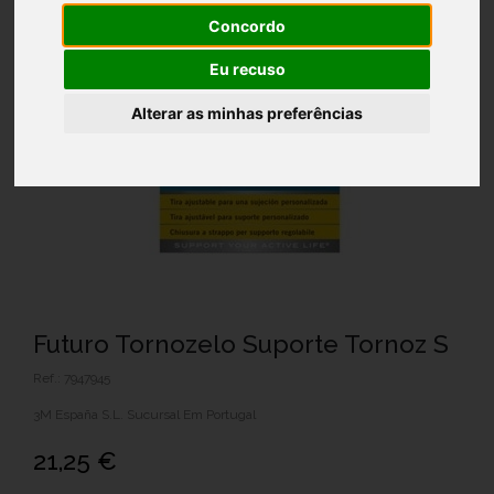
Concordo
Eu recuso
Alterar as minhas preferências
Futuro Tornozelo Suporte Tornoz S
Ref.: 7947945
3M España S.L. Sucursal Em Portugal
21,25 €