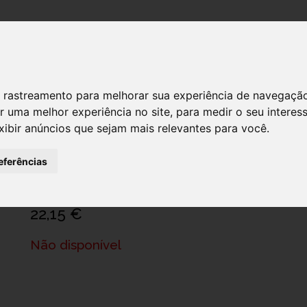
DESTAQUES!
SERVIÇ
 de rastreamento para melhorar sua experiência de navegaçã
r uma melhor experiência no site
,
para medir o seu interes
xibir anúncios que sejam mais relevantes para você
.
Futuro Tornozelo Suporte Tornoz M
eferências
Ref.: 7947952
3M España S.L. Sucursal Em Portugal
22,15 €
Não disponível