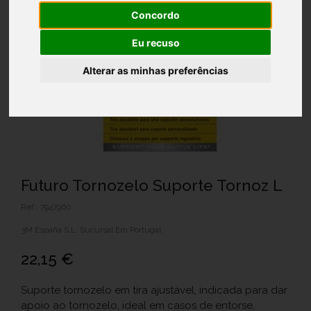
Concordo
Eu recuso
Alterar as minhas preferências
Futuro Tornozelo Suporte Tornoz L
Ref.: 7947960
3M España S.L. Sucursal Em Portugal
22,15 €
Suporte tornozelo em tira ajustável, indicada para dar
apoio ao tornozelo, ideal em casos de entorse,