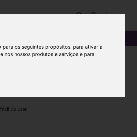
OS
SOBRE
o para os seguintes propósitos:
para ativar a
se nos nossos produtos e serviços e para
oond X 5
ácil de usar.