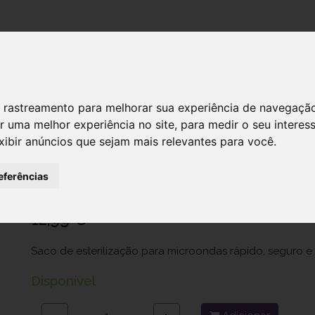
DESTAQUES!
SERVIÇ
 de rastreamento para melhorar sua experiência de navegaçã
r uma melhor experiência no site
,
para medir o seu interes
xibir anúncios que sejam mais relevantes para você
.
Medela Quick Clea Saco Esteril Micr
Ref.: 7981324
eferências
Produtos Medicinales Medela, S.L.-Sucursal Em Portugal
12,99 €
Saco de esterilização para microondas rápido, seguro e f
Disponível