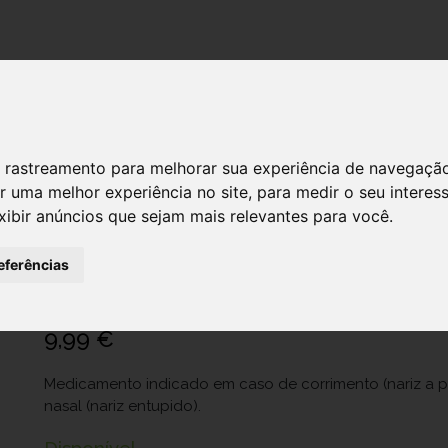
DESTAQUES!
SERVIÇ
 de rastreamento para melhorar sua experiência de navegaçã
r uma melhor experiência no site
,
para medir o seu interes
Vibrocil , 0.25 mg/ml + 2.5 mg/ml Fra
xibir anúncios que sejam mais relevantes para você
.
nebulizador 15 ml Sol inal neb
eferências
Ref.: 8144923
Haleon Portugal, Lda.
9,99 €
Medicamento indicado em caso de corrimento (nariz a p
nasal (nariz entupido).
Disponível