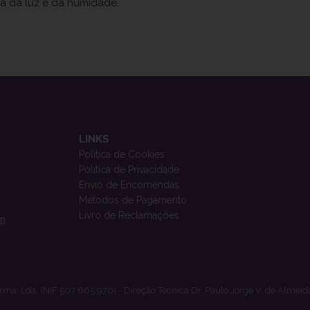
ja da luz e da humidade.
LINKS
Política de Cookies
Política de Privacidade
Envio de Encomendas
Métodos de Pagamento
Livro de Reclamações
om
rma, Lda. (NIF 507 665 970) - Direção Técnica Dr. Paulo Jorge V. de Almeid