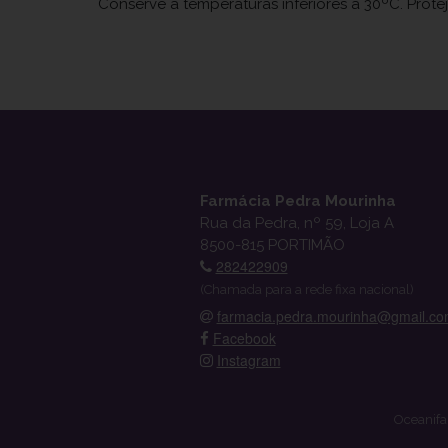
Conserve a temperaturas inferiores a 30ºC. Prote
Farmácia Pedra Mourinha
Rua da Pedra, nº 59, Loja A
8500-815 PORTIMÃO
282422909
(Chamada para a rede fixa nacional)
farmacia.pedra.mourinha@gmail.c
Facebook
Instagram
Oceanifa