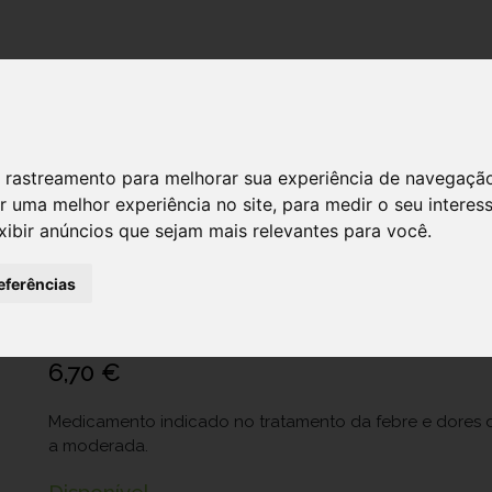
DESTAQUES!
SERVIÇ
 de rastreamento para melhorar sua experiência de navegaçã
r uma melhor experiência no site
,
para medir o seu interes
Brufen , 200 mg Blister 20 Unidade(s
xibir anúncios que sejam mais relevantes para você
.
pelic
eferências
Ref.: 8254060
Viatris Healthcare, Lda.
6,70 €
Medicamento indicado no tratamento da febre e dores de
a moderada.
Disponível