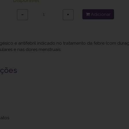
Adicionar
−
+
ésico e antifebril indicado no tratamento da febre (com duração
lares e nas dores menstruais.
uções
latos