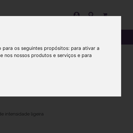
OS
SOBRE
o para os seguintes propósitos:
para ativar a
se nos nossos produtos e serviços e para
) Comp revest
 intensidade ligeira