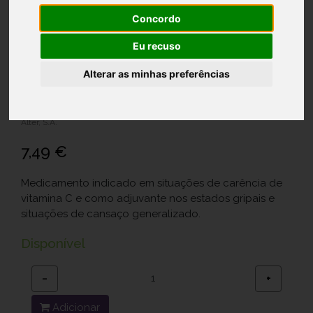
Concordo
Eu recuso
Vitamina C Alter Morango, 1000 mg
Alterar as minhas preferências
x 20 comp eferv
Ref.: 8870048
Alter, S.A.
7,49 €
Medicamento indicado em situações de carência de
vitamina C e como adjuvante nos estados gripais e
situações de cansaço generalizado.
Disponível
−
+
Adicionar