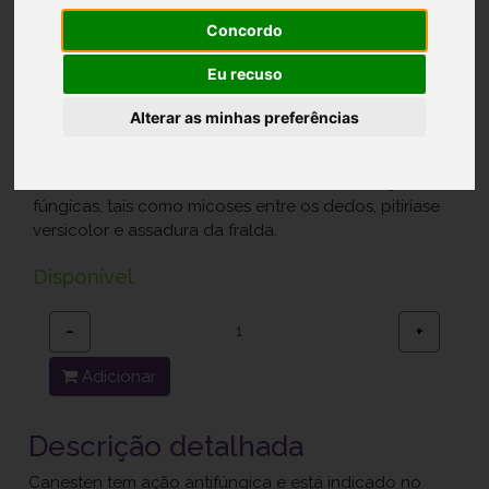
bisnaga
Concordo
Ref.: 9363507
Eu recuso
Bayer Portugal, Lda.
Alterar as minhas preferências
7,30 €
Medicamento indicado no tratamento de infeções
fúngicas, tais como micoses entre os dedos, pitiríase
versicolor e assadura da fralda.
Disponível
−
+
Adicionar
Descrição detalhada
Canesten tem ação antifúngica e está indicado no