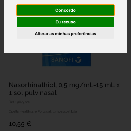
Concordo
Eu recuso
Alterar as minhas preferências
Nasorhinathiol, 0,5 mg/mL-15 mL x
1 sol pulv nasal
Ref.: 9679720
Opella Healthcare Portugal, Unipessoal Lda
10,55 €