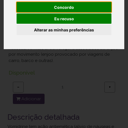
Concordo
Ref.: 9914721
Laboratórios Azevedos - Indústria Farmacêutica, S.A.
Eu recuso
5,90 €
Alterar as minhas preferências
Medicamento indicado na prevenção e tratamento de
náuseas, vómitos e/ou vertigens associados ao enjoo
por movimento (enjoo provocado por viagens de
carro, barco e outras).
Disponível
−
+
Adicionar
Descrição detalhada
Vomidrine tem ação antiemética (alívio de náuseas e